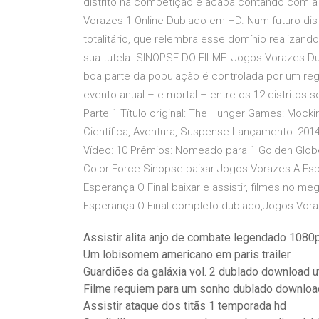
distrito na competição e acaba contando com a
Vorazes 1 Online Dublado em HD. Num futuro dis
totalitário, que relembra esse domínio realizand
sua tutela. SINOPSE DO FILME: Jogos Vorazes Dub
boa parte da população é controlada por um regi
evento anual – e mortal – entre os 12 distritos 
Parte 1 Título original: The Hunger Games: Mocki
Científica, Aventura, Suspense Lançamento: 2014
Vídeo: 10 Prêmios: Nomeado para 1 Golden Globe.
Color Force Sinopse baixar Jogos Vorazes A Es
Esperança O Final baixar e assistir, filmes no m
Esperança O Final completo dublado,Jogos Voraze
Assistir alita anjo de combate legendado 1080
Um lobisomem americano em paris trailer
Guardiões da galáxia vol. 2 dublado download u
Filme requiem para um sonho dublado downloa
Assistir ataque dos titãs 1 temporada hd