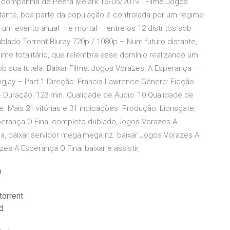
 companhia de Peeta Melark 16/05/2019 · Filme Jogos
tante, boa parte da população é controlada por um regime
o um evento anual – e mortal – entre os 12 distritos sob
lado Torrent Bluray 720p / 1080p – Num futuro distante,
me totalitário, que relembra esse domínio realizando um
sob sua tutela. Baixar Filme: Jogos Vorazes: A Esperança –
ngjay – Part 1 Direção: Francis Lawrence Gênero: Ficção
 Duração: 123 min. Qualidade de Áudio: 10 Qualidade de
 Mais 21 vitórias e 31 indicações. Produção: Lionsgate,
perança O Final completo dublado,Jogos Vorazes A
ega, baixar servidor mega,mega.nz. baixar Jogos Vorazes A
s A Esperança O Final baixar e assistir,
p
torrent
d