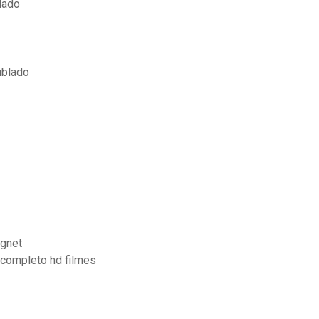
lado
ublado
agnet
 completo hd filmes