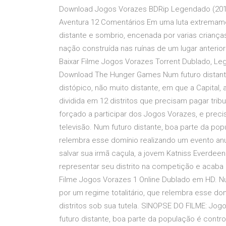
Download Jogos Vorazes BDRip Legendado (2012)
Aventura 12 Comentários Em uma luta extremame
distante e sombrio, encenada por varias crianças
nação construída nas ruínas de um lugar anteri
Baixar Filme Jogos Vorazes Torrent Dublado, Le
Download The Hunger Games Num futuro distante, 
distópico, não muito distante, em que a Capital
dividida em 12 distritos que precisam pagar tri
forçado a participar dos Jogos Vorazes, e precis
televisão. Num futuro distante, boa parte da pop
relembra esse domínio realizando um evento anual 
salvar sua irmã caçula, a jovem Katniss Everdee
representar seu distrito na competição e acab
Filme Jogos Vorazes 1 Online Dublado em HD. Nu
por um regime totalitário, que relembra esse do
distritos sob sua tutela. SINOPSE DO FILME: Jo
futuro distante, boa parte da população é contro