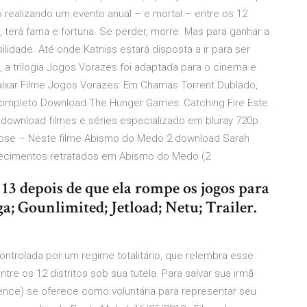
o realizando um evento anual – e mortal – entre os 12
a, terá fama e fortuna. Se perder, morre. Mas para ganhar a
idade. Até onde Katniss estará disposta a ir para ser
, a trilogia Jogos Vorazes foi adaptada para o cinema e
Baixar Filme Jogos Vorazes: Em Chamas Torrent Dublado,
Completo Download The Hunger Games: Catching Fire Este.
is download filmes e séries especializado em bluray 720p
pse – Neste filme Abismo do Medo 2 download Sarah
tecimentos retratados em Abismo do Medo (2
 13 depois de que ela rompe os jogos para
; Gounlimited; Jetload; Netu; Trailer.
ontrolada por um regime totalitário, que relembra esse
tre os 12 distritos sob sua tutela. Para salvar sua irmã
rence) se oferece como voluntária para representar seu