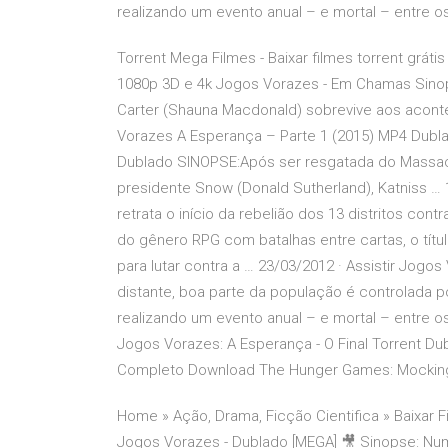
realizando um evento anual – e mortal – entre os 
Torrent Mega Filmes - Baixar filmes torrent grát
1080p 3D e 4k Jogos Vorazes - Em Chamas Sino
Carter (Shauna Macdonald) sobrevive aos acon
Vorazes A Esperança – Parte 1 (2015) MP4 Dubla
Dublado SINOPSE:Após ser resgatada do Massacre
presidente Snow (Donald Sutherland), Katniss …
retrata o início da rebelião dos 13 distritos co
do gênero RPG com batalhas entre cartas, o títu
para lutar contra a … 23/03/2012 · Assistir Jog
distante, boa parte da população é controlada p
realizando um evento anual – e mortal – entre os 
Jogos Vorazes: A Esperança - O Final Torrent Du
Completo Download The Hunger Games: Mockin
Home » Ação, Drama, Ficção Cientifica » Baixar 
Jogos Vorazes - Dublado [MEGA] 🎥 Sinopse: Num