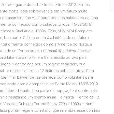
 4 de agosto de 2012 Filmes , Filmes 2012 , Filmes
nte mortal pela sobrevivência em um futuro muito
 e transmitida “ao vivo” para todos os habitantes de uma
ormente conhecido como Estados Unidos. 15/08/2018 ·
gendado, Dual Áudio, 1080p, 720p, MKV, MP4 Completo
boa parte. O filme contará a história de um futuro
, anteriormente conhecida como a América do Norte, é
butos de um forma brutal, um casal de adolescentes é
ará lutar até a morte, em transmissão ao vivo pela
ulação é controlada por um regime totalitário, que
- e mortal - entre os 12 distritos sob sua tutela. Para
n (Jennifer Lawrence) se oferece como voluntária para
a contando com a companhia de Peeta Melark 16/05/2019 ·
m futuro distante, boa parte da população é controlada
mínio realizando um evento anual – e mortal – entre os 12
gos Vorazes Dublado Torrent Bluray 720p / 1080p – Num
lada por um regime totalitário, que relembra esse domínio