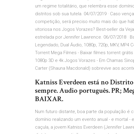
um regime totalitário, que relembra esse domíni
distritos sob sua tutela. 04/07/2019 · Caso venç
competição, será preciso muito mais do que habil
vitoriosa nos Jogos Vorazes? Best-seller da Veja
estrelada por Jennifer Lawrence. 06/07/2018 · 
Legendado, Dual Áudio, 1080p, 720p, MKV, MP4 
Torrent Mega Filmes - Baixar filmes torrent grát
1080p 3D e 4k Jogos Vorazes - Em Chamas Sino
Carter (Shauna Macdonald) sobrevive aos acon
Katniss Everdeen está no Distrito
sempre. Audio português. PR; Mega
BAIXAR.
Num futuro distante, boa parte da população é c
domínio realizando um evento anual - e mortal - en
caçula, a jovem Katniss Everdeen (Jennifer Law