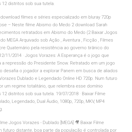
12 distritos sob sua tutela.
is download filmes e séries especializado em bluray 720p
pse – Neste filme Abismo do Medo 2 download Sarah
tecimentos retratados em Abismo do Medo (2 Baixar Jogos
do MEGA Arquivado sob Ação , Aventura , Ficção , Filmes
 Quaternário pela resistência ao governo tirânico do
 12/11/2014 · Jogos Vorazes: A Esperança é o jogo que
ntra a repressão do Presidente Snow. Retratado em um jogo
lo desafia o jogador a explorar Panem em busca de aliados
os Vorazes Dublado e Legendado Online HD 720p. Num futuro
or um regime totalitário, que relembra esse domínio
12 distritos sob sua tutela. 19/07/2018 · Baixar Filme
blado, Legendado, Dual Áudio, 1080p, 720p, MKV, MP4
g.
Filme Jogos Vorazes - Dublado [MEGA] 🎥 Baixar Filme
 futuro distante, boa parte da população é controlada por